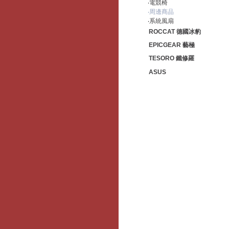
‧電競椅
‧周邊商品
‧系統風扇
ROCCAT 德國冰豹
EPICGEAR 藝極
TESORO 鐵修羅
ASUS