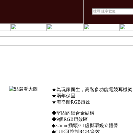
CORSAIR GAMING 
★為玩家而生，高階多功能電競耳機架
★兩年保固
★海盜船RGB燈效
◆堅固的鋁合金結構
◆9個RGB燈效區
◆3.5mm插頭/7.1虛擬環繞立體聲
◆CUE可控制RGB/音效