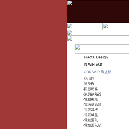
Fractal Design
IN WIN 迎廣
CORSAIR 海盜船
‧記憶體
‧隨身碟
‧固態硬碟
‧液態散熱器
‧電腦機殼
‧電源供應器
‧電競耳機
‧電競鍵盤
‧電競滑鼠
‧電競滑鼠墊