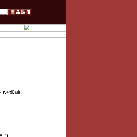
ndal杜蘭朵劍機械鍵盤-銀軸
中文-黑
ilver銀軸
, 10