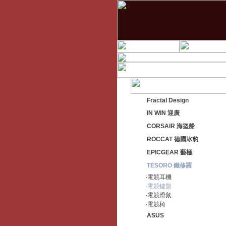
Fractal Design
IN WIN 迎廣
CORSAIR 海盜船
ROCCAT 德國冰豹
EPICGEAR 藝極
TESORO 鐵修羅
‧電競耳機
‧電競鍵盤
‧電競滑鼠
‧電競椅
ASUS