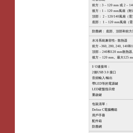
前方：3 – 120 mm 或 2 – 14
後方：1 – 120 mm風扇（附送1個
頂部： 2 - 120/140風扇（
底部： 1 – 120 mm風扇（
防塵網： 底部、頂部和前方
水冷系統兼容性– 散熱器
前方 –360, 280, 240, 14
頂部 – 240和120 mm
後方 – 120 mm。最大125 mm內Fr
I/ O連接埠：
2個USB 3.0 接口
音頻輸入/輸出
帶LED等的電源鍵
LED硬盤指示燈
重啟鍵
包裝清單：
Define C電腦機箱
用戶手冊
配件箱
防塵網