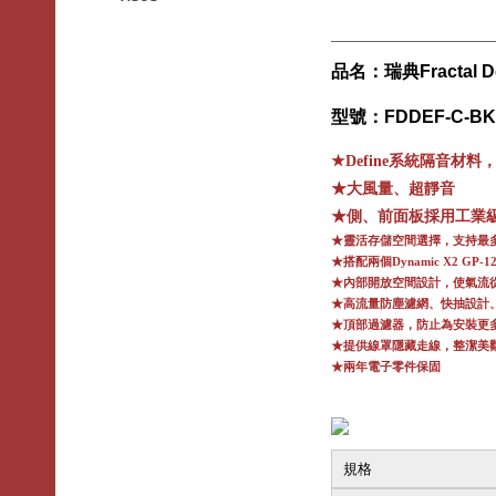
品名：瑞典Fractal D
型號：FDDEF-C-BK
★Define系統隔音材料
★大風量、超靜音
★側、前面板採用工業
★靈活存儲空間選擇，支持最
★搭配兩個Dynamic X2 GP-1
★內部開放空間設計，使氣流
★高流量防塵濾網、快抽設計
★頂部過濾器，防止為安裝更多風
★提供線罩隱藏走線，整潔美
★兩年電子零件保固
規格