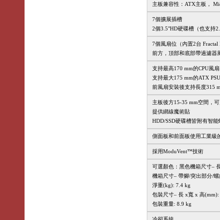
主板兼容性：ATX主板， Micr
7個擴展插槽
2個3.5"HD硬碟槽（也支持2.
7個風扇位（內置2台 Fractal D
前方，頂部和底部帶過濾器
支持最高170 mm的CPU風扇
支持最大175 mm的ATX PS
前風扇安裝後支持長度315 
主板後方15-35 mm空間，
提供綁線魔術貼
HDD/SSD硬碟槽皆附有智
側面板和前面板使用工業級
採用ModuVent™技術
可選顏色：黑色機箱尺寸– 長 x 寬 
機箱尺寸– 帶腳/突出部分/螺絲 (m
淨重(kg): 7.4 kg
包裝尺寸– 長 x寬 x 高(mm): 5
包裝重量: 8.9 kg
冷卻系統