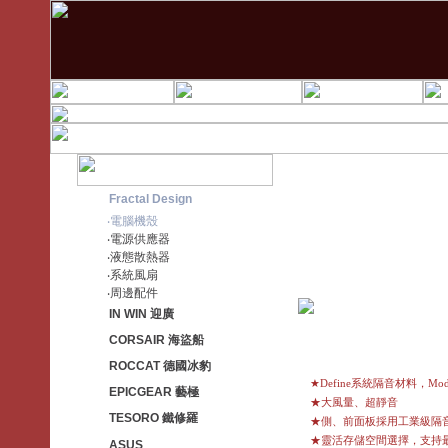
Fractal Design
‧電腦機殼
‧電源供應器
‧液態散熱器
‧系統風扇
‧周邊配件
IN WIN 迎廣
CORSAIR 海盜船
ROCCAT 德國冰豹
★Define系統隔音材料，Mod
EPICGEAR 藝極
★大風量、超靜音
TESORO 鐵修羅
★側、前面板採用工業級隔
★靈活存儲空間選擇，支持最
ASUS